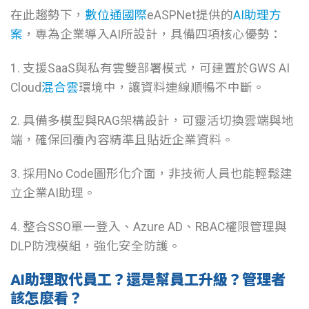
在此趨勢下，
數位通國際
eASPNet提供的
AI助理方
案
，專為企業導入AI所設計，具備四項核心優勢：
1. 支援SaaS與私有雲雙部署模式，可建置於GWS AI
Cloud
混合雲
環境中，讓資料連線順暢不中斷。
2. 具備多模型與RAG架構設計，可靈活切換雲端與地
端，確保回覆內容精準且貼近企業資料。
3. 採用No Code圖形化介面，非技術人員也能輕鬆建
立企業AI助理。
4. 整合SSO單一登入、Azure AD、RBAC權限管理與
DLP防洩模組，強化安全防護。
AI助理取代員工？還是幫員工升級？管理者
該怎麼看？