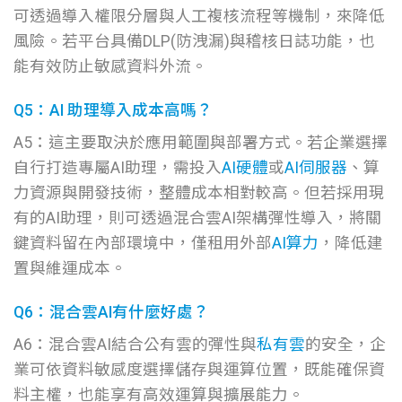
可透過導入權限分層與人工複核流程等機制，來降低
風險。若平台具備DLP(防洩漏)與稽核日誌功能，也
能有效防止敏感資料外流。
Q5：AI 助理導入成本高嗎？
A5：這主要取決於應用範圍與部署方式。若企業選擇
自行打造專屬AI助理，需投入
AI硬體
或
AI伺服器
、算
力資源與開發技術，整體成本相對較高。但若採用現
有的AI助理，則可透過混合雲AI架構彈性導入，將關
鍵資料留在內部環境中，僅租用外部
AI算力
，降低建
置與維運成本。
Q6：混合雲AI有什麼好處？
A6：混合雲AI結合公有雲的彈性與
私有雲
的安全，企
業可依資料敏感度選擇儲存與運算位置，既能確保資
料主權，也能享有高效運算與擴展能力。