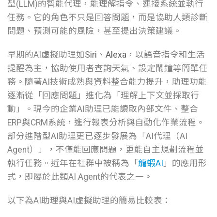
型(LLM)的智能代理，能理解指令、連接系統並執行
任務。它的角色不只是回答問題，而是協助人類診斷
問題、預測可能的風險，甚至提出決策建議。
早期的AI虛擬助理如
Siri
、
Alexa
，以語音指令和生活
提醒為主，協助使用者查詢天氣、設定鬧鐘等簡單任
務。隨著AI技術成熟與資料整合能力提升，助理功能
逐漸從「回應問題」進化為「理解上下文並採取行
動」。現今的企業AI助理已能讀取內部文件、整合
ERP與CRM系統，進行報表分析與自動化作業流程。
部分進階型AI助理更已逐步發展為「AI代理（AI
Agent）」，不僅能回應問題，更能自主規劃流程並
執行任務。近年在社群中被稱為「
龍蝦AI
」的應用形
式，即屬於此類AI Agent的代表之一。
以下為AI助理與AI虛擬助理的簡易比較表：