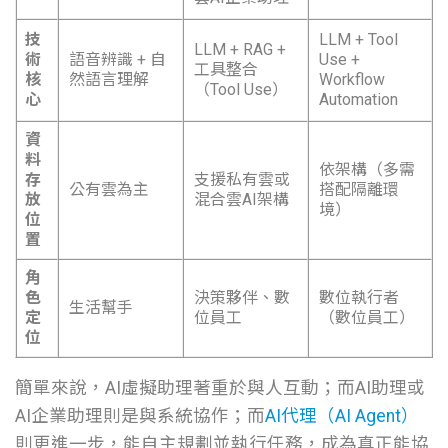
技
LLM + Tool
LLM + RAG +
術
語音辨識 + 自
Use +
工具整合
核
然語言理解
Workflow
（Tool Use）
心
Automation
資
料
依架構（多需
存
支援私有雲或
公有雲為主
搭配隔離環
放
混合雲AI架構
境）
位
置
角
色
決策夥伴、數
數位執行者
生活幫手
定
位員工
（數位員工）
位
簡單來說，AI虛擬助理著重於與人互動；而AI助理或
AI企業助理則是與系統協作；而
AI代理（AI Agent）
則更進一步，能自主規劃並執行任務，成為真正能協