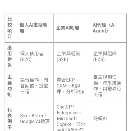
比
較
個人AI虛擬助
AI代理（AI
企業AI助理
項
理
Agent）
目
應
用
個人使用者
企業與組織
企業與組織
對
(B2C)
(B2B)
(B2B)
象
主
自主規劃任
語音操作、問
整合ERP、
要
務、跨系統操
答回覆、提醒
CRM、知識
功
作、自動執行
日程
庫，分析決策
能
流程
ChatGPT
代
Enterprise、
表
Siri、Alexa、
Microsoft
龍蝦AI
例
Google AI助理
Copilot、混合
子
雲AI企業助理