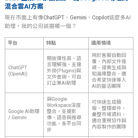
混合雲AI方案
現在市面上有像
ChatGPT
、
Gemini
、
Copilot
這麼多AI
助理，我的公司該選哪一個？
平台
特點
適用情境
用於客服自動回
開放彈性高、語
覆、內部文件搜
言理解強、支援
ChatGPT
尋、提案生成與
外掛(Plugins)與
(OpenAI)
知識庫整合，適
文件查詢，可自
合希望快速導入
訂企業AI助理
AI的靈活團隊
與Google
可快速生成簡
Workspace深度
報、整理郵件、
Google AI助理
整合，支援影
彙整市場資料，
/ Gemini
像、語音與搜尋
適合重視協作與
功能，多平台同
內容製作的團隊
步