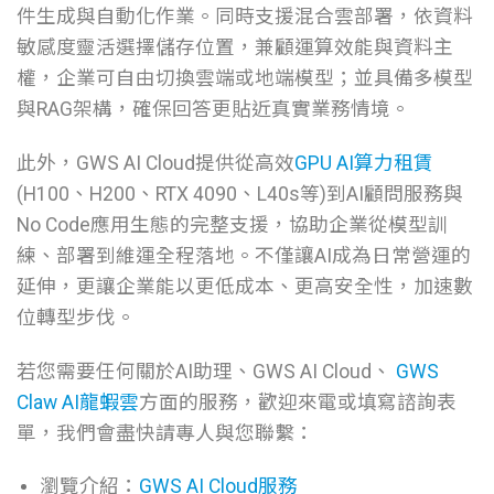
件生成與自動化作業。同時支援混合雲部署，依資料
敏感度靈活選擇儲存位置，兼顧運算效能與資料主
權，企業可自由切換雲端或地端模型；並具備多模型
與RAG架構，確保回答更貼近真實業務情境。
此外，GWS AI Cloud提供從高效
GPU
AI算力租賃
(H100、H200、RTX 4090、L40s等)到AI顧問服務與
No Code應用生態的完整支援，協助企業從模型訓
練、部署到維運全程落地。不僅讓AI成為日常營運的
延伸，更讓企業能以更低成本、更高安全性，加速數
位轉型步伐。
若您需要任何關於AI助理、GWS AI Cloud、
GWS
Claw AI龍蝦雲
方面的服務，歡迎來電或填寫諮詢表
單，我們會盡快請專人與您聯繫：
瀏覽介紹：
GWS AI Cloud服務