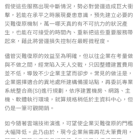
假使這些服務出現中斷情況，勢必對營運造成巨大衝
擊，若能在承平之時展現憂患意識，預先建立必要的
災難復原機制，萬一哪天真的有不可抗力的狀況產
生，也能在可接受的時間內、重新把這些重要服務帶
起來，藉此將營運損失控制在最輕微程度。
儘管災難復原的效益至為明確，但以往企業在考量做
與不做之間，經常陷入天人交戰，只因整體建置費用
並不低，導致不少企業主望而卻步。常見的做法是，
企業選擇適合的異地處所建構備援站點，再委託專業
系統整合商(SI)進行規劃，依序建置機房、網路、主
機、軟體執行環境，就算規格稍低於主資料中心，但
仍是一筆可觀開銷。
如今隨著雲端技術演進，可望使企業災難復原的門檻
大幅降低。此乃由於，現今企業無需再花大筆費用，