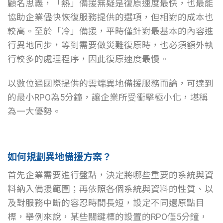
顧名思義，「熱」備援無疑是復原速度最快，也最能
協助企業儘快恢復服務提供的選項，但相對的成本也
較高。至於「冷」備援，平時僅針對最基本的內容進
行異地同步，等到需要做災難復原時，也必須額外執
行較多的處理程序，因此復原速度最慢。
以數位通國際提供的雲端異地備援服務而論，可達到
的最小RPO為5分鐘，讓企業所受衝擊極小化，堪稱
為一大優勢。
如何規劃異地備援方案？
首先企業需要進行盤點，決定將哪些重要的系統與資
料納入備援範圍；再依照各個系統與資料的性質、以
及對服務中斷的容忍時間長短，設定不同還原點目
標，舉例來說，某些關鍵標的設置的RPO僅5分鐘，