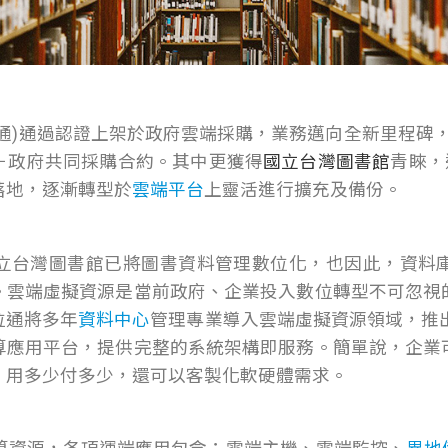
通)通過認證上架於政府雲端採購，業務邁向全新里程碑
－政府共同採購合約。其中更獲得
國立台灣圖書館
青睞，
落地，逐漸轉型於
雲端平台
上靈活進行擴充及備份。
立台灣圖書館已將圖書資料管理數位化，也因此，資料
。雲端虛擬資源是當前政府、企業投入數位轉型不可忽視
位通將多年
資料中心
管理專業導入雲端虛擬資源領域，推
算應用平台，提供完整的系統架構即服務。簡單說，企業
、用多少付多少，還可以客製化軟硬體需求。