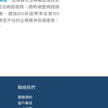
備援
、雲端備份及專屬雲端資源
電信網路服務，隨時調整網速頻
，通過BSI英國標準協會ISO
用數位通雲平台的企業橫跨各種產業：
。
聯絡我們
服務預約
客戶專區