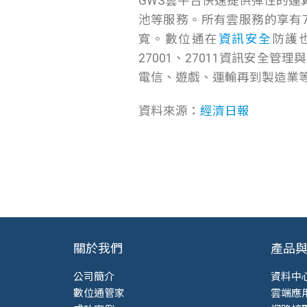
GWS雲平台快速提供彈性的
池等服務。所有雲服務的享有
寬。數位通在
資訊安全
防護也
27001、27011資訊安全管
電信、遊戲、運輸再到製造業
資料來源：
經濟日報
關於我們
產品
公司簡介
資料中
數位通管家
雲端應