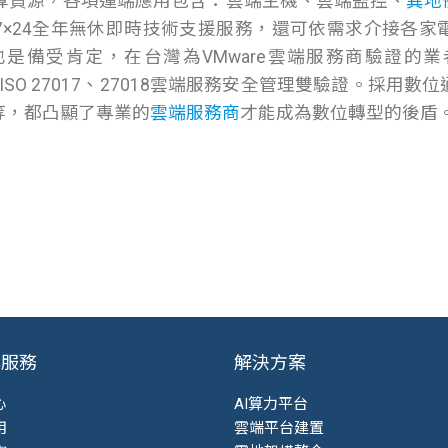
運算資源，各項運端應用包含：雲端主機、雲端監控、
異地
7×24全年無休即時技術支援服務，還可依需求介接各家
是備受肯定，在台灣為VMware雲端服務商驗證的業者
理與ISO 27017、27018雲端服務安全管理雙驗證。採
等，都凸顯了專業的
雲端服務商
才能成為數位轉型的後盾
與服務
解決方案
心
AI算力平台
用
雲端平台建置