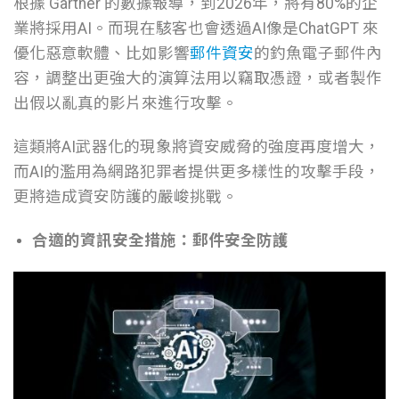
根據 Gartner 的數據報導，到2026年，將有80%的企
業將採用AI。而現在駭客也會透過AI像是ChatGPT 來
優化惡意軟體、比如影響
郵件資安
的釣魚電子郵件內
容，調整出更強大的演算法用以竊取憑證，或者製作
出假以亂真的影片來進行攻擊。
這類將AI武器化的現象將資安威脅的強度再度增大，
而AI的濫用為網路犯罪者提供更多樣性的攻擊手段，
更將造成資安防護的嚴峻挑戰。
合適的資訊安全措施：郵件安全防護