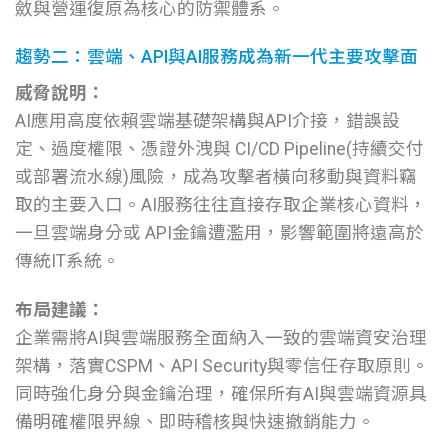
斂與營運復原為核心的防禦體系。
趨勢二：雲端、API與AI服務成為新一代主要攻擊面
威脅說明：
AI應用高度依賴雲端基礎架構與API介接，錯誤設
定、過度權限、憑證外洩與 CI/CD Pipeline(持續交付
或部署流水線)風險，成為攻擊者橫向移動與資料竊
取的主要入口。AI服務往往直接存取企業核心資料，
一旦雲端身分或 API金鑰遭濫用，影響範圍將遠高於
傳統IT系統。
布局建議：
企業需將AI與雲端服務全面納入一致的雲端資安治理
架構，落實CSPM、API Security與零信任存取原則。
同時強化身分與金鑰治理，確保所有AI與雲端資源具
備明確權限界線、即時稽核與快速撤銷能力。