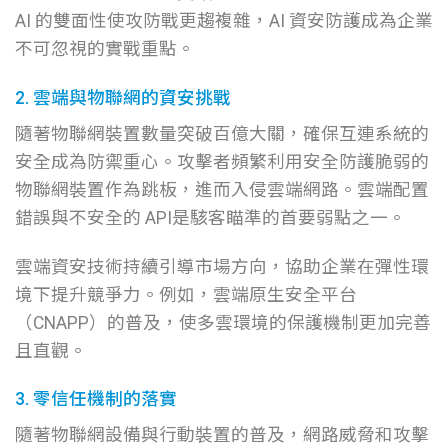
AI 的雙面性使攻防戰更趨複雜，AI 資安防護成為企業
不可忽視的實戰重點。
2. 雲端與物聯網的資安挑戰
隨著物聯網裝置數量突破百億大關，確保互連系統的
安全成為防禦重心。
攻擊者頻繁利用安全防護脆弱的
物聯網裝置作為跳板，進而入侵雲端網路。雲端配置
錯誤與不安全的 API是駭客瞄準的首要弱點之一。
雲端資安技術持續引導市場方向，協助企業在彈性環
境下提升競爭力。
例如，雲端原生安全平台
（CNAPP）的普及，使多雲環境的保護機制更加完善
且直觀。
3. 零信任機制的落實
隨著物聯網設備與行動裝置的普及，網路威脅和攻擊