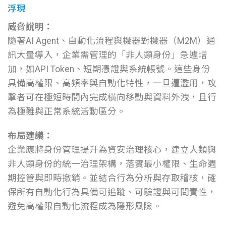
浮現
威脅說明：
隨著AI Agent、自動化流程與機器對機器（M2M）通
訊大量導入，企業需管理的「非人類身份」急遽增
加，如API Token、短期憑證與系統帳號。這些身份
具備高權限、高頻率與自動化特性，一旦遭濫用，攻
擊者可在極短時間內完成橫向移動與資料外洩，且行
為極難與正常系統活動區分。
布局建議：
企業應將身份管理提升為資安治理核心，建立人類與
非人類身份的統一治理架構，落實最小權限、生命週
期控管與即時撤銷。並結合行為分析與存取稽核，確
保所有自動化行為具備可追蹤、可驗證與可問責性，
避免高權限自動化流程成為隱形風險。