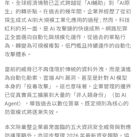
年，全球經濟情勢已正式跨越從「AI輔助」到「AI原
生」的轉折點。在過去的幾年間，企業界經歷了從初
探生成式 AI到大規模工業化應用的過程 ; 然而，科技
紅利的另一面，是 AI 攻擊鏈的快速成熟。網路犯罪
正全面邁向自動化與規模化運作，從過去的單點行
為，轉變為可規模複製、低門檻且持續運作的自動化
攻擊體系。
當前的威脅已不再僅限於傳統的資料外洩，而是演進
為自動化勒索、雲端 API 漏洞、甚至是針對 AI 模型
本身的「投毒攻擊」。這也意味著，企業管理的邊界
已從真實員工擴展到大量的「非人類身份」（如 AI
Agent），導致過去以數位簽章、既定規則為核心的
防禦模式將逐漸失效。
本文除彙整企業最常面臨的五大資訊安全威脅與對應
防護策略外，亦同步整理 2026 年最新資安趨勢，協