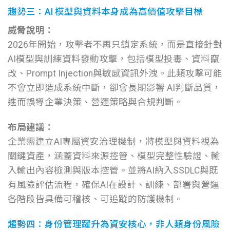
趨勢三：AI 模型與資料本身成為高價值攻擊目標
威脅說明：
2026年開始，攻擊者不再只鎖定系統，而是直接針對
AI模型與訓練資料發動攻擊，包括模型投毒、資料竄
改、Prompt Injection與敏感資訊外洩。此類攻擊可能
不會立即造成系統中斷，卻會長期影響 AI判斷品質，
進而誤導企業決策、營運策略與合規判斷。
布局建議：
企業需建立AI專屬資安治理機制，將模型與資料視為
關鍵資產，涵蓋資料來源控管、模型完整性驗證、輸
入輸出內容檢測與版本控管。並將AI納入SSDLC與既
有風險評估流程，確保AI在設計、訓練、部署與營運
各階段皆具備可稽核、可追蹤的防護機制。
趨勢四：身份管理躍升為資安核心，非人類身份風險