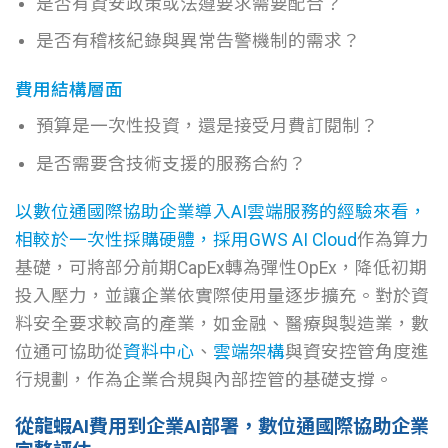
是否有資安政策或法遵要求需要配合？
是否有稽核紀錄與異常告警機制的需求？
費用結構層面
預算是一次性投資，還是接受月費訂閱制？
是否需要含技術支援的服務合約？
以數位通國際協助企業導入
AI雲端服務
的經驗來看，
相較於一次性採購硬體，採用
GWS
AI Cloud
作為算力
基礎，可將部分前期CapEx轉為彈性OpEx，降低初期
投入壓力，並讓企業依實際使用量逐步擴充。對於資
料安全要求較高的產業，如金融、醫療與製造業，數
位通可協助從
資料中心
、
雲端架構
與資安控管角度進
行規劃，作為企業合規與內部控管的基礎支撐。
從龍蝦AI費用到企業AI部署，數位通國際協助企業