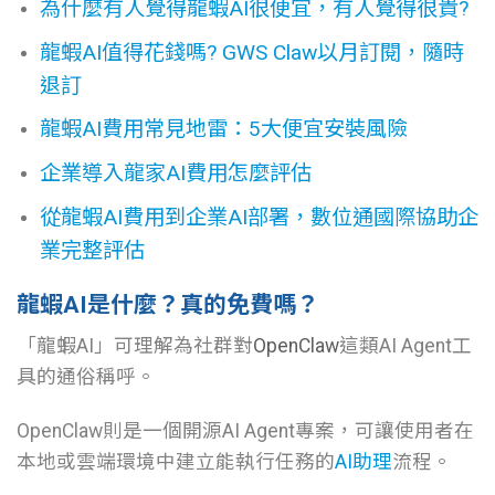
為什麼有人覺得龍蝦AI很便宜，有人覺得很貴?
龍蝦AI值得花錢嗎? GWS Claw以月訂閱，隨時
退訂
龍蝦AI費用常見地雷：5大便宜安裝風險
企業導入龍家AI費用怎麼評估
從龍蝦AI費用到企業AI部署，數位通國際協助企
業完整評估
龍蝦AI是什麼？真的免費嗎？
「龍蝦AI」可理解為社群對
OpenClaw
這類AI Agent工
具的通俗稱呼。
OpenClaw則是一個開源AI Agent專案，可讓使用者在
本地或雲端環境中建立能執行任務的
AI助理
流程。