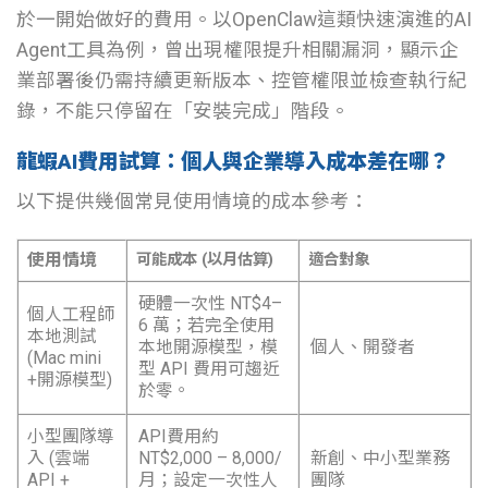
於一開始做好的費用。以OpenClaw這類快速演進的AI
Agent工具為例，曾出現權限提升相關漏洞，顯示企
業部署後仍需持續更新版本、控管權限並檢查執行紀
錄，不能只停留在「安裝完成」階段。
龍蝦AI費用試算：個人與企業導入成本差在哪？
以下提供幾個常見使用情境的成本參考：
使用情境
可能成本 (以月估算)
適合對象
硬體一次性 NT$4–
個人工程師
6 萬；若完全使用
本地測試
本地開源模型，模
個人、開發者
(Mac mini
型 API 費用可趨近
+開源模型)
於零。
小型團隊導
API費用約
入 (雲端
NT$2,000 – 8,000/
新創、中小型業務
API +
月；設定一次性人
團隊