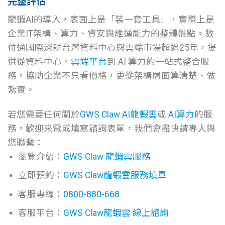
完整評估
龍蝦AI的導入，表面上是「裝一套工具」，實際上是
企業IT架構、算力、資安與維運能力的整體盤點。數
位通國際深耕台灣資料中心與雲端市場超過25年，提
供從資料中心、
雲端平台
到 AI 算力的一站式整合服
務，協助企業不只看價格，更從架構層面算清楚、做
紮實。
若您需要任何關於
GWS Claw AI龍蝦雲
或
AI算力
的服
務，歡迎來電或填寫諮詢表單，我們會盡快請專人與
您聯繫：
瀏覽介紹：
GWS Claw 龍蝦雲服務
立即預約：
GWS Claw龍蝦雲服務填單
客服專線：
0800-880-668
客服平台：
GWS Claw龍蝦雲 線上諮詢