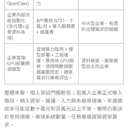
OpenClaw)
力
企業內部流
程自動化
API費用 NT$1 – 5
中大型企業、有資
(多代理+企
萬/月 + 導入服務費
料治理需求的組織
業資料串
+ 維護費
接)
雲端算力租用 + 模
型部署 + 工程維
企業雲端
運，費用依 GPU規
資料敏感、需要模
GPU部署開
格、使用時數與服
型自主的企業
源模型
務範圍而定，通常
需另行專案評估。
整體來看，個人測試門檻較低；若進入企業正式導入
階段，納入資安、維護、人力與系統串接後，年度總
成本可能從數十萬元到百萬元以上不等，實際仍取決
於使用規模、串接系統數量、任務複雜度與資安要
求。