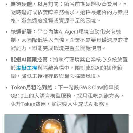
無須硬體，以月訂閱：
節省前期硬體投資費用，可
隨時退訂或依實際業務需求，選擇最適合的方案規
格，避免過度投資或資源不足的困境。
快速部署：
平台內建AI Agent環境自動化安裝機
制，大幅降低導入門檻。企業不需要具備深厚的技
術能力，即能完成環境建置並開始使用。
龍蝦AI權限控管：
將執行環境與企業核心系統放置
於
虛擬主機
與隔離架構中，限制龍蝦AI的操作範
圍，降低未授權存取與權限擴散風險。
Token月租吃到飽：
下一階段GWS Claw將串接
GB10上的大語言模型服務，採月租吃到飽方案，
免計Token費用，加速導入生成式AI服務。