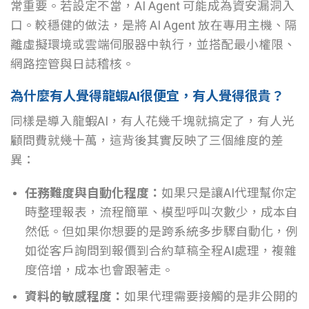
常重要。若設定不當，AI Agent 可能成為資安漏洞入
口。
較穩健的做法，是將 AI Agent 放在專用主機、隔
離虛擬環境或雲端伺服器中執行，並搭配最小權限、
網路控管與日誌稽核。
為什麼有人覺得龍蝦AI很便宜，有人覺得很貴？
同樣是導入龍蝦AI，有人花幾千塊就搞定了，有人光
顧問費就幾十萬，這背後其實反映了三個維度的差
異：
任務難度與自動化程度：
如果只是讓AI代理幫你定
時整理報表，流程簡單、模型呼叫次數少，成本自
然低。但如果你想要的是跨系統多步驟自動化，例
如從客戶詢問到報價到合約草稿全程AI處理，複雜
度倍增，成本也會跟著走。
資料的敏感程度：
如果代理需要接觸的是非公開的