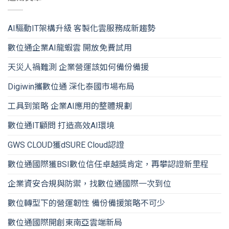
AI驅動IT架構升級 客製化雲服務成新趨勢
數位通企業AI龍蝦雲 開放免費試用
天災人禍難測 企業營運該如何備份備援
Digiwin攜數位通 深化泰國市場布局
工具到策略 企業AI應用的整體規劃
數位通IT顧問 打造高效AI環境
GWS CLOUD獲dSURE Cloud認證
數位通國際獲BSI數位信任卓越獎肯定，再攀認證新里程
企業資安合規與防禦，找數位通國際一次到位
數位轉型下的營運韌性 備份備援策略不可少
數位通國際開創東南亞雲端新局