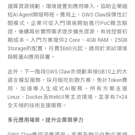
運算資源規劃、環境建置到應用導入，協助企業縮
短AI Agent開發時程。費用上，GWS Claw採彈性訂
閱模式，企業可從入門環境開始進行PoC概念驗
證，後續再依實際需求逐步擴充資源，有效控管初
期成本。入門方案提供2 Core、4GB RAM、25GB
Storage的配置，月費$660元起，適用於測試環境
與輕量AI應用部署。
此外，下一階段GWS Claw亦規劃串接GB10上的大
語言模型服務，採月租吃到飽方案，免計Token費
用，加速導入生成式AI服務。所有方案支援
Linux、Docker及WebUI等主流環境，並享有7×24
全天候的技術支援服務。
多元應用場景，提升企業競爭力
GWS Claw應用涵蓋資安、客服及辦公自動化等領