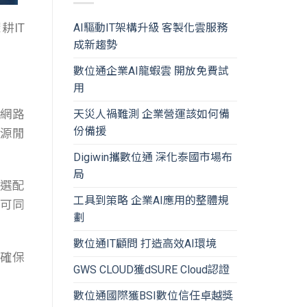
耕IT
AI驅動IT架構升級 客製化雲服務
成新趨勢
數位通企業AI龍蝦雲 開放免費試
用
網路
天災人禍難測 企業營運該如何備
份備援
源閒
Digiwin攜數位通 深化泰國市場布
局
選配
工具到策略 企業AI應用的整體規
可同
劃
數位通IT顧問 打造高效AI環境
確保
GWS CLOUD獲dSURE Cloud認證
數位通國際獲BSI數位信任卓越獎