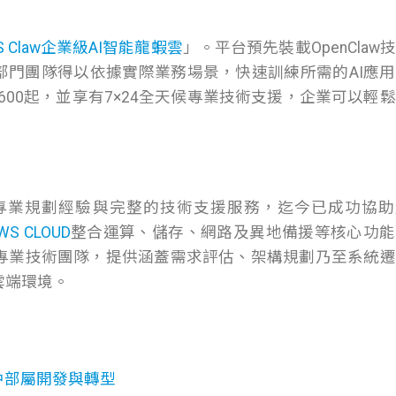
S Claw企業級AI智能龍蝦雲
」。平台預先裝載OpenClaw
部門團隊得以依據實際業務場景，快速訓練所需的AI應
600起，並享有7×24全天候專業技術支援，企業可以輕
富的專業規劃經驗與完整的技術支援服務，迄今已成功協
WS CLOUD
整合運算、儲存、網路及異地備援等核心功能
專業技術團隊，提供涵蓋需求評估、架構規劃乃至系統遷
雲端環境。
中部屬開發與轉型