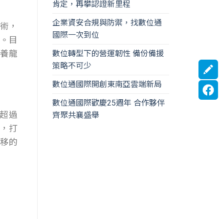
肯定，再攀認證新里程
企業資安合規與防禦，找數位通
技術，
國際一次到位
用。目
鬆養龍
數位轉型下的營運韌性 備份備援
策略不可少
數位通國際開創東南亞雲端新局
數位通國際歡慶25週年 合作夥伴
助超過
齊聚共襄盛舉
，打
移的