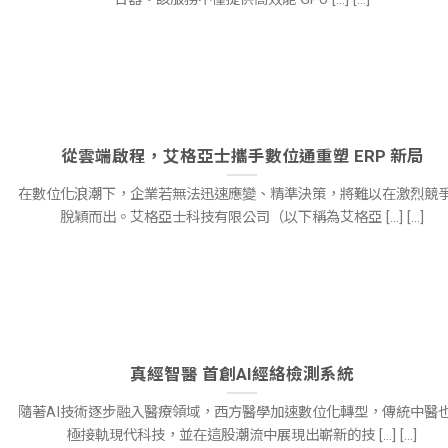
從雲端啟程，艾格亞士攜手數位通重塑 ERP 新局
在數位化浪潮下，企業若無法迅速應變、精準決策，將難以在激烈競
脫穎而出。艾格亞士科技有限公司（以下稱為艾格亞 [...] [...]
真經智醫 首創AI經絡檢測系統
隨著AI技術逐步融入醫療領域，西方醫學加速數位化轉型，傳統中醫
極接軌現代科技，並在這股潮流中展現出嶄新的技 [...] [...]