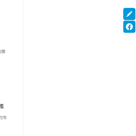
的業
檻
的市