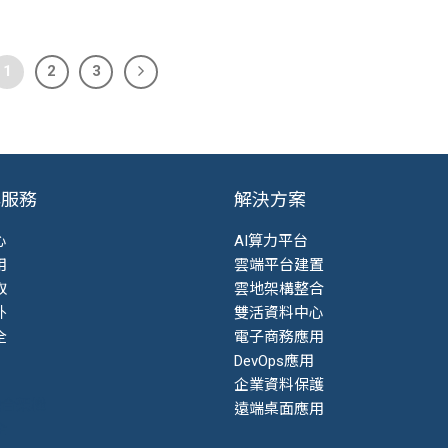
1
2
3
與服務
解決方案
心
AI算力平台
用
雲端平台建置
取
雲地架構整合
外
雙活資料中心
全
電子商務應用
DevOps應用
企業資料保護
融合架構
遠端桌面應用
全