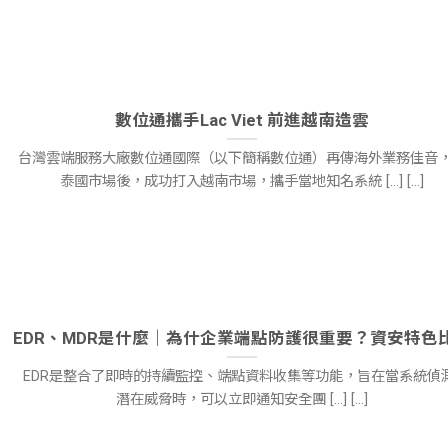
數位通攜手Lac Viet 前進越南造雲
台灣雲端服務大廠數位通國際（以下簡稱數位通）再傳海外業務佳音
泰國市場後，成功打入越南市場，攜手當地知名系統 [...] [...]
EDR、MDR是什麼｜為什企業端點防護很重要？資安特色
EDR是整合了即時的持續監控、端點資料收集等功能，旨在當系統偵
潛在威脅時，可以立即通知安全團 [...] [...]